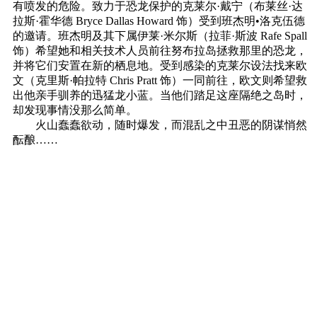
有喷发的危险。致力于恐龙保护的克莱尔·戴宁（布莱丝·达
拉斯·霍华德 Bryce Dallas Howard 饰）受到班杰明•洛克伍德
的邀请。班杰明及其下属伊莱·米尔斯（拉菲·斯波 Rafe Spall
饰）希望她和相关技术人员前往努布拉岛拯救那里的恐龙，
并将它们安置在新的栖息地。受到感染的克莱尔设法找来欧
文（克里斯·帕拉特 Chris Pratt 饰）一同前往，欧文则希望救
出他亲手驯养的迅猛龙小蓝。当他们踏足这座隔绝之岛时，
却发现事情没那么简单。
火山蠢蠢欲动，随时爆发，而混乱之中丑恶的阴谋悄然
酝酿……