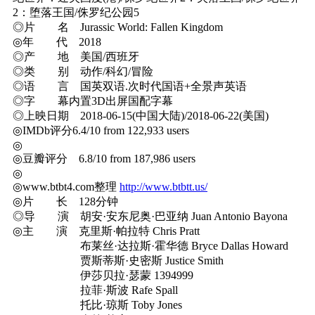
2：堕落王国/侏罗纪公园5
◎片 名 Jurassic World: Fallen Kingdom
◎年 代 2018
◎产 地 美国/西班牙
◎类 别 动作/科幻/冒险
◎语 言 国英双语.次时代国语+全景声英语
◎字 幕内置3D出屏国配字幕
◎上映日期 2018-06-15(中国大陆)/2018-06-22(美国)
◎IMDb评分6.4/10 from 122,933 users
◎
◎豆瓣评分 6.8/10 from 187,986 users
◎
◎www.btbt4.com整理
http://www.btbtt.us/
◎片 长 128分钟
◎导 演 胡安·安东尼奥·巴亚纳 Juan Antonio Bayona
◎主 演 克里斯·帕拉特 Chris Pratt
布莱丝·达拉斯·霍华德 Bryce Dallas Howard
贾斯蒂斯·史密斯 Justice Smith
伊莎贝拉·瑟蒙 1394999
拉菲·斯波 Rafe Spall
托比·琼斯 Toby Jones