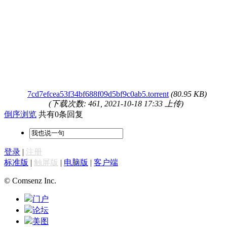
7cd7efcea53f34bf688f09d5bf9c0ab5.torrent
(80.95 KB)
(下载次数: 461, 2021-10-18 17:33 上传)
倒序浏览
共有0条回复
登录
|
注册
标准版
|
触屏版
|
电脑版
|
客户端
© Comsenz Inc.
门户
论坛
美图