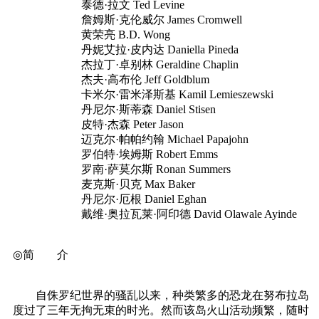
泰德·拉文 Ted Levine
詹姆斯·克伦威尔 James Cromwell
黄荣亮 B.D. Wong
丹妮艾拉·皮内达 Daniella Pineda
杰拉丁·卓别林 Geraldine Chaplin
杰夫·高布伦 Jeff Goldblum
卡米尔·雷米泽斯基 Kamil Lemieszewski
丹尼尔·斯蒂森 Daniel Stisen
皮特·杰森 Peter Jason
迈克尔·帕帕约翰 Michael Papajohn
罗伯特·埃姆斯 Robert Emms
罗南·萨莫尔斯 Ronan Summers
麦克斯·贝克 Max Baker
丹尼尔·厄根 Daniel Eghan
戴维·奥拉瓦莱·阿印德 David Olawale Ayinde
◎简 介
自侏罗纪世界的骚乱以来，种类繁多的恐龙在努布拉岛
度过了三年无拘无束的时光。然而该岛火山活动频繁，随时