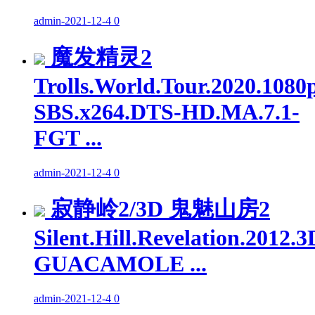
admin
-
2021-12-4
0
魔发精灵2
Trolls.World.Tour.2020.1080
SBS.x264.DTS-HD.MA.7.1-
FGT ...
admin
-
2021-12-4
0
寂静岭2/3D 鬼魅山房2
Silent.Hill.Revelation.2012.
GUACAMOLE ...
admin
-
2021-12-4
0