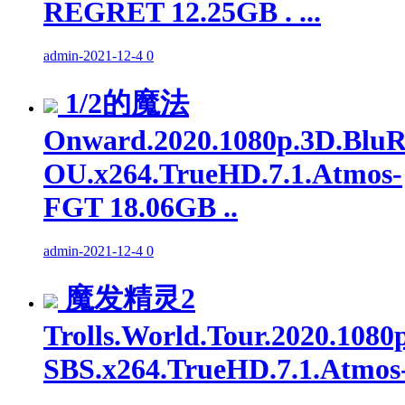
REGRET 12.25GB . ...
admin
-
2021-12-4
0
1/2的魔法
Onward.2020.1080p.3D.BluR
OU.x264.TrueHD.7.1.Atmos-
FGT 18.06GB ..
admin
-
2021-12-4
0
魔发精灵2
Trolls.World.Tour.2020.1080
SBS.x264.TrueHD.7.1.Atmos
...