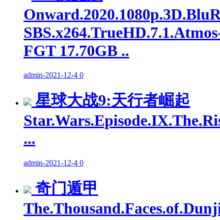
Onward.2020.1080p.3D.BluR
SBS.x264.TrueHD.7.1.Atmos
FGT 17.70GB ..
admin
-
2021-12-4
0
星球大战9:天行者崛起
Star.Wars.Episode.IX.The.Ri
...
admin
-
2021-12-4
0
奇门遁甲
The.Thousand.Faces.of.Dunj