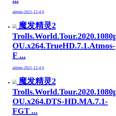
admin
-
2021-12-4
0
魔发精灵2
Trolls.World.Tour.2020.1080
OU.x264.TrueHD.7.1.Atmos-
F ...
admin
-
2021-12-4
0
魔发精灵2
Trolls.World.Tour.2020.1080
OU.x264.DTS-HD.MA.7.1-
FGT ...