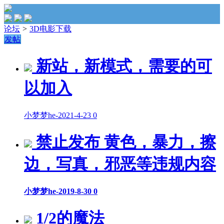
论坛
>
3D电影下载
发帖
新站，新模式，需要的可
以加入
小梦梦he
-
2021-4-23
0
禁止发布 黄色，暴力，擦
边，写真，邪恶等违规内容
小梦梦he
-
2019-8-30
0
1/2的魔法