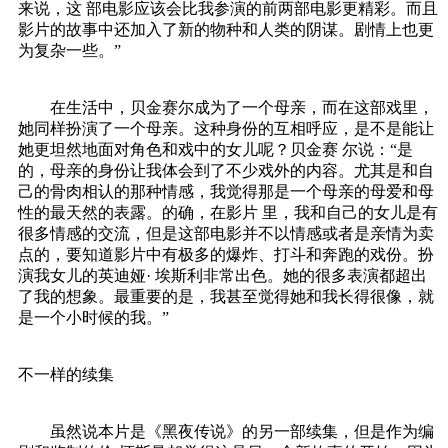
来说，这 部电影应该会比我参演的前两部电影更精彩。而且
影片的故事中还加入了新的物种和人类的阴谋。剧情上也更
为复杂一些。”
在生活中，贝金赛尔成为了一个母亲，而在这部戏里，
她同样扮演了一个母亲。这种身份的互相呼应，是不是能让
她更坦然地面对角色和戏中的女儿呢？贝金赛 尔说：“是
的，母亲的身份让我体会到了不少戏外的内容。尤其是和自
己的骨肉相认的那种情感，我觉得那是一个母亲的母爱和母
性的最天然的表露。的确，在影片 里，我和自己的女儿是有
很多情感的交流，但是这部电影并不以情感或者是亲情为卖
点的，要知道影片中有极多的爆炸、打斗和奔跑的戏份。扮
演我女儿的英迪娅· 埃斯利非常出色。她的很多表演都超出
了我的想象。最重要的是，我甚至觉得她和我长得很像，就
是一个小时候的我。”
不一样的续集
虽然说本片是《黑夜传说》的另一部续集，但是作为编