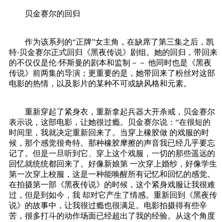
贝金赛尔的回归
作为该系列的“正牌”女主角，在缺席了第三集之后，凯
特·贝金赛尔正式回归《黑夜传说》剧组。她的回归，带回来
的不仅仅是伦·怀斯曼的剧本和监制－－ 他同时也是《黑夜
传说》前两集的导演；更重要的是，她带回来了粉丝对这部
电影的热情，以及影片的某种不可或缺风格和元素。
重新穿起了紧身衣，重新拿起兵器大开杀戒，贝金赛尔
表示说，这部电影，让她很过瘾。贝金赛尔说：“在很短的
时间里，我就决定重新回来了。当穿上橡胶做 的戏服的时
候，那个感觉很奇特。那种橡胶摩擦的声音我已经几乎要忘
记了。但是一旦听到它、穿上这个戏服，一切的那些遥远的
回忆就统统都回来了。好像新娘第 一次穿上婚纱，好像学生
第一次穿上校服，这是一种能唤醒所有记忆和回忆的感觉。
在拍摄第一部《黑夜传说》的时候，这个紧身戏服让我很难
过，但是到如今，我 却对它产生了情感。重新回到《黑夜传
说》的故事中，让我很过瘾也很满足。电影拍摄得有些辛
苦，很多打斗的动作场面已经超出了我的经验。从这个角度