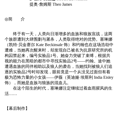
提奥·詹姆斯 Theo James
◎简 介
终于有一天，人类向日渐增多的血族和狼族宣战，这两
个族群遭到大肆围剿与屠杀，人类取得绝对的优势。塞琳娜
（凯特·贝金赛尔 Kate Beckinsale 饰）和约翰也在这场浩劫中
遭难，当她再次醒来时，却发现自己被名为抗原研究所的机
构囚禁起来，编号实验品1号。她奋力突破了束缚，根据共
视的能力在黑暗的都市中寻找实验品2号——约翰。途中她
遭遇血族的同伴相助以及狼人的袭击，当她找到被狼人们追
逐的实验品2号时却发现，眼前竟是一个从没见过面但有着
极为恐怖力量的小女孩——伊薇（英迪娅·埃斯利 India Eisley
饰），而她是血族与狼族的混血儿。
在这个陌生的时代，塞琳娜注定继续过着血雨腥风的生
活……
【幕后制作】