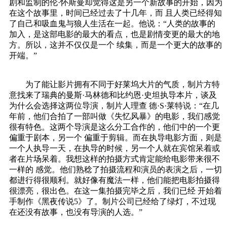
剧和监制的伦·怀斯曼却觉得这是另一个新故事的开始，因为
在这个故事里，时间已经过去了十几年，而 且人类已经得知
了自己和吸血鬼与狼人生活在一起。他说：“人类的故事的
加入，是这部电影的最大的看点，也是剧情变更的最大的地
方。所以，这并不仅仅是一个 续集，而是一个更大的故事的
开端。”
为了能让影片拥有不同于好莱坞大片的气质，制片方特
意找来了瑞典的曼斯·马林德和比约恩·史坦执导本片，谈及
为什么会选择这两位导演，制片人理查 德·S·莱特说：“在几
年前，他们合拍了一部叫做《失忆风暴》的电影，我们感觉
很有特色。这两个导演是这么分工合作的，他们中的一个更
偏重于剧本，另一个 偏重于剪辑。而在执导电影方面，则是
一个人执导一天，在执导的时候，另一个人就在宾馆呆着或
者在片场呆着。我想这样的拍摄方式肯定能给电影带来很不
一样的 感觉。他们熟稔了拍摄流程和演员的表演之后，一切
都进行得很顺利。就好像有魔法一样，他们能把电影拍摄得
很漂亮，很出色。在这一集拍摄完毕之后，我们已经 开始着
手制作《黑夜传说5》了。制片公司已经给了绿灯，不过现
在还没有故事，也没有导演的人选。”