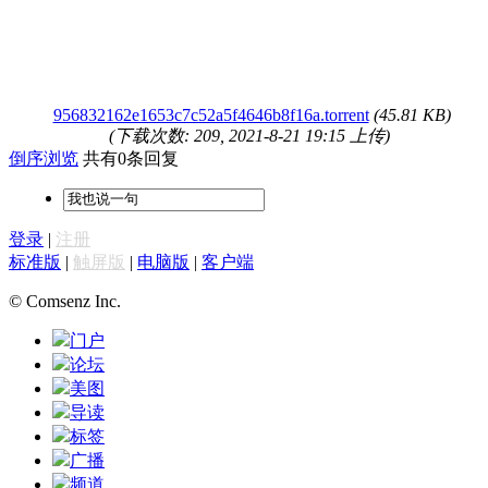
956832162e1653c7c52a5f4646b8f16a.torrent
(45.81 KB)
(下载次数: 209, 2021-8-21 19:15 上传)
倒序浏览
共有0条回复
登录
|
注册
标准版
|
触屏版
|
电脑版
|
客户端
© Comsenz Inc.
门户
论坛
美图
导读
标签
广播
频道