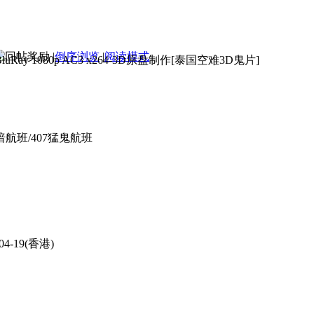
|
倒序浏览
|
阅读模式
配字幕.水印3D 2012 BluRay 1080p
暗航班/407猛鬼航班
4-19(香港)