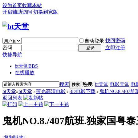
设为首页
收藏本站
开启辅助访问
切换到宽版
找回密码
自动登录
密码
立即注册
登录
快捷导航
bt天堂
BBS
在线播放
搜索
热搜:
bt天堂
电影天堂
电
搜索
bt天堂
»
bt天堂
›
蓝光高清电影
›
3D电影下载
›
鬼机NO.8./407
返回列表
鬼机NO.8./407航班.独家国粤泰三语.3
[复制链接]