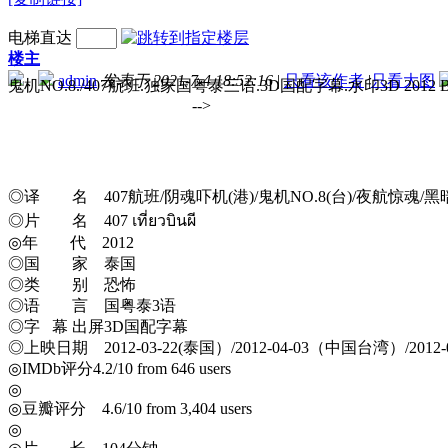
电梯直达
楼主
admin
发表于 2021-7-4 18:52:16
|
只看该作者
|
只看大图
鬼机NO.8./407航班.独家国粤泰三语.3D国
-->
◎译 名 407航班/阴魂吓机(港)/鬼机NO.8(台)/夜航惊魂/黑
◎片 名 407 เที่ยวบินผี
◎年 代 2012
◎国 家 泰国
◎类 别 恐怖
◎语 言 国粤泰3语
◎字 幕 出屏3D国配字幕
◎上映日期 2012-03-22(泰国）/2012-04-03（中国台湾）/2012-0
◎IMDb评分4.2/10 from 646 users
◎
◎豆瓣评分 4.6/10 from 3,404 users
◎