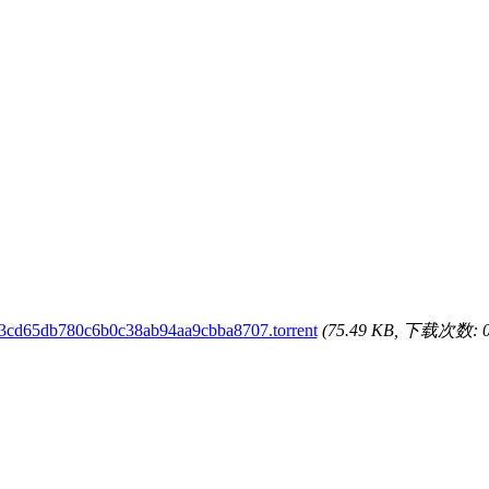
3cd65db780c6b0c38ab94aa9cbba8707.torrent
(75.49 KB, 下载次数: 0