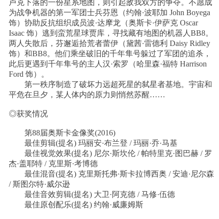
卢克下落的一份星系地图，则引起敌我双方的争夺。不愿成
为战争机器的第一军团士兵芬恩（约翰·波耶加 John Boyega
饰）协助反抗组织成员波·达摩龙（奥斯卡·伊萨克 Oscar
Isaac 饰）逃到蛮荒星球贾库，寻找藏有地图的机器人BB8。
两人失散后，芬邂逅拾荒者蕾伊（黛茜·雷德利 Daisy Ridley
饰）和BB8。他们乘坐破旧的千年隼号躲过了军团的追杀，
此后更遇到千年隼号的主人汉·索罗（哈里森·福特 Harrison
Ford 饰）。
第一秩序制造了破坏力远超死星的弑星者基地。宇宙和
平危在旦夕，某人体内的原力则悄然苏醒……
◎获奖情况
第88届奥斯卡金像奖(2016)
最佳剪辑(提名) 玛丽安·布兰登 / 玛丽·乔·马基
最佳视觉效果(提名) 尼尔·斯坎伦 / 帕特里克·图巴赫 / 罗
杰·盖耶特 / 克里斯·考博德
最佳混音(提名) 克里斯托弗·斯卡拉博西奥 / 安迪·尼尔森
/ 斯图尔特·威尔逊
最佳音效剪辑(提名) 大卫·阿克德 / 马修·伍德
最佳原创配乐(提名) 约翰·威廉姆斯