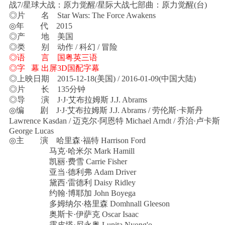
战7/星球大战：原力觉醒/星际大战七部曲：原力觉醒(台)
◎片 名 Star Wars: The Force Awakens
◎年 代 2015
◎产 地 美国
◎类 别 动作 / 科幻 / 冒险
◎语 言 国粤英三语
◎字 幕 出屏3D国配字幕
◎上映日期 2015-12-18(美国) / 2016-01-09(中国大陆)
◎片 长 135分钟
◎导 演 J·J·艾布拉姆斯 J.J. Abrams
◎编 剧 J·J·艾布拉姆斯 J.J. Abrams / 劳伦斯·卡斯丹
Lawrence Kasdan / 迈克尔·阿恩特 Michael Arndt / 乔治·卢卡斯
George Lucas
◎主 演 哈里森·福特 Harrison Ford
马克·哈米尔 Mark Hamill
凯丽·费雪 Carrie Fisher
亚当·德利弗 Adam Driver
黛西·雷德利 Daisy Ridley
约翰·博耶加 John Boyega
多姆纳尔·格里森 Domhnall Gleeson
奥斯卡·伊萨克 Oscar Isaac
露皮塔·尼永奥 Lupita Nyong'o