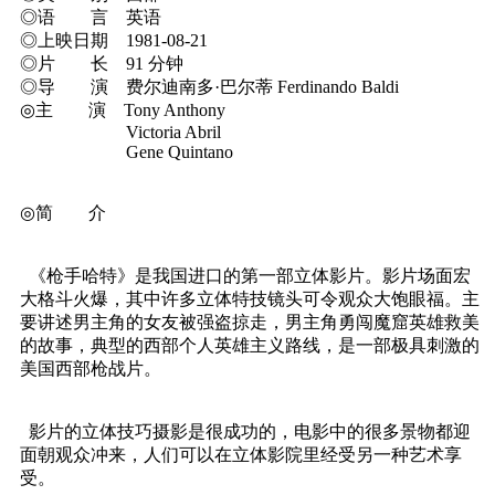
◎语 言 英语
◎上映日期 1981-08-21
◎片 长 91 分钟
◎导 演 费尔迪南多·巴尔蒂 Ferdinando Baldi
◎主 演 Tony Anthony
Victoria Abril
Gene Quintano
◎简 介
《枪手哈特》是我国进口的第一部立体影片。影片场面宏
大格斗火爆，其中许多立体特技镜头可令观众大饱眼福。主
要讲述男主角的女友被强盗掠走，男主角勇闯魔窟英雄救美
的故事，典型的西部个人英雄主义路线，是一部极具刺激的
美国西部枪战片。
影片的立体技巧摄影是很成功的，电影中的很多景物都迎
面朝观众冲来，人们可以在立体影院里经受另一种艺术享
受。