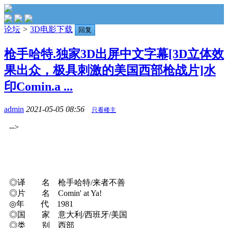
论坛
>
3D电影下载
回复
枪手哈特.独家3D出屏中文字幕[3D立体效
果出众，极具刺激的美国西部枪战片]水
印Comin.a ...
admin
2021-05-05 08:56
只看楼主
-->
◎译 名 枪手哈特/来者不善
◎片 名 Comin' at Ya!
◎年 代 1981
◎国 家 意大利/西班牙/美国
◎类 别 西部