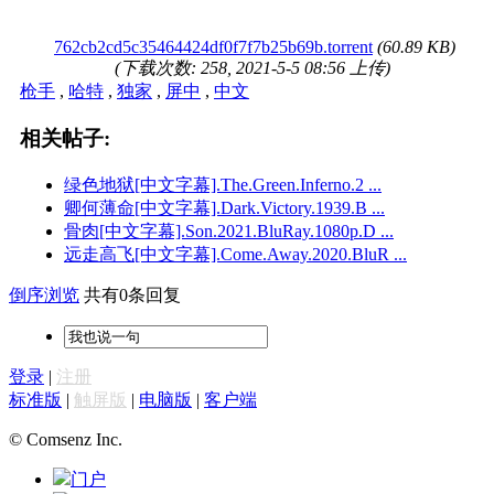
762cb2cd5c35464424df0f7f7b25b69b.torrent
(60.89 KB)
(下载次数: 258, 2021-5-5 08:56 上传)
枪手
,
哈特
,
独家
,
屏中
,
中文
相关帖子:
绿色地狱[中文字幕].The.Green.Inferno.2 ...
卿何薄命[中文字幕].Dark.Victory.1939.B ...
骨肉[中文字幕].Son.2021.BluRay.1080p.D ...
远走高飞[中文字幕].Come.Away.2020.BluR ...
倒序浏览
共有0条回复
登录
|
注册
标准版
|
触屏版
|
电脑版
|
客户端
© Comsenz Inc.
门户