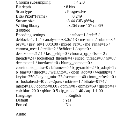
Chroma subsampling : 4:2:0
Bit depth : 8 bits
Scan type : Progressive
Bits/(Pixel*Frame) : 0.249
Stream size : 8.44 GiB (86%)
Writing library : x264 core 157 r2969
d4099dd
Encoding settings : cabac=1 / ref=5 /
deblock=1:-1:-1 / analyse=0x3:0x113 / me=umh / subme=8 /
psy=1 / psy_rd=1.00:0.00 / mixed_ref=1 / me_range=16 /
chroma_me=1 / trellis=2 / 8x8dct=1 / cqm=0 /
deadzone=21,11 / fast_pskip=0 / chroma_qp_offset=-2 /
threads=24 / lookahead_threads=4 / sliced_threads=0 / nr=0 /
decimate=1 / interlaced=0 / bluray_compat=0 /
constrained_intra=0 / bframes=5 / b_pyramid=2 / b_adapt=1 
b_bias=0 / direct=3 / weightb=1 / open_gop=0 / weightp=1 /
keyint=250 / keyint_min=23 / scenecut=40 / intra_refresh=0 /
rc_lookahead=40 / rc=2pass / mbtree=1 / bitrate=9174 /
ratetol=1.0 / qcomp=0.60 / qpmin=0 / qpmax=69 / qpstep=4 /
cplxblur=20.0 / qblur=0.5 / ip_ratio=1.40 / aq=1:1.00
Language : English
Default : Yes
Forced : No
Audio