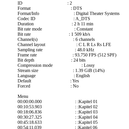
ID : 2
Format : DTS
Format/Info : Digital Theater Systems
Codec ID : A_DTS
Duration : 2 h 11 min
Bit rate mode : Constant
Bit rate : 1 509 kb/s
Channel(s) : 6 channels
Channel layout : C L R Ls Rs LFE
Sampling rate : 48.0 kHz
Frame rate : 93.750 FPS (512 SPF)
Bit depth : 24 bits
Compression mode : Lossy
Stream size : 1.39 GiB (14%)
Language : English
Default : Yes
Forced : No
Menu
00:00:00.000 : :Kapitel 01
00:10:53.903 : :Kapitel 02
00:18:06.836 : :Kapitel 03
00:30:27.325 : :Kapitel 04
00:45:18.633 : :Kapitel 05
00:54:11.039 : :Kapitel 06