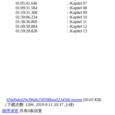
01:05:41.646 : :Kapitel 07
01:09:31.584 : :Kapitel 08
01:19:31.308 : :Kapitel 09
01:30:06.234 : :Kapitel 10
01:38:36.869 : :Kapitel 11
01:49:58.884 : :Kapitel 12
01:59:28.828 : :Kapitel 13
656d94ed29cf96db258598bea023450b.torrent
(50.03 KB)
(下载次数: 1384, 2019-9-11 20:37 上传)
倒序浏览
共有0条回复