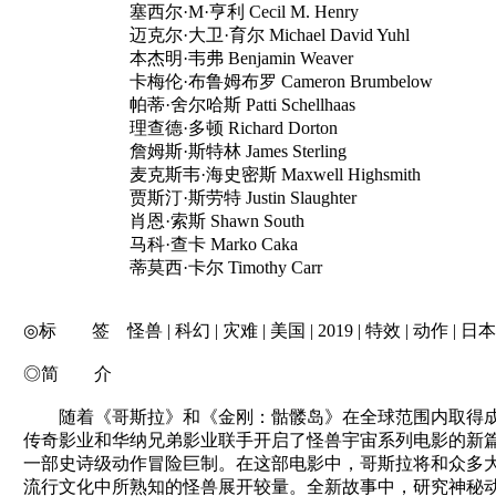
塞西尔·M·亨利 Cecil M. Henry
迈克尔·大卫·育尔 Michael David Yuhl
本杰明·韦弗 Benjamin Weaver
卡梅伦·布鲁姆布罗 Cameron Brumbelow
帕蒂·舍尔哈斯 Patti Schellhaas
理查德·多顿 Richard Dorton
詹姆斯·斯特林 James Sterling
麦克斯韦·海史密斯 Maxwell Highsmith
贾斯汀·斯劳特 Justin Slaughter
肖恩·索斯 Shawn South
马科·查卡 Marko Caka
蒂莫西·卡尔 Timothy Carr
◎标 签 怪兽 | 科幻 | 灾难 | 美国 | 2019 | 特效 | 动作 | 日本
◎简 介
随着《哥斯拉》和《金刚：骷髅岛》在全球范围内取得
传奇影业和华纳兄弟影业联手开启了怪兽宇宙系列电影的新
一部史诗级动作冒险巨制。在这部电影中，哥斯拉将和众多
流行文化中所熟知的怪兽展开较量。全新故事中，研究神秘