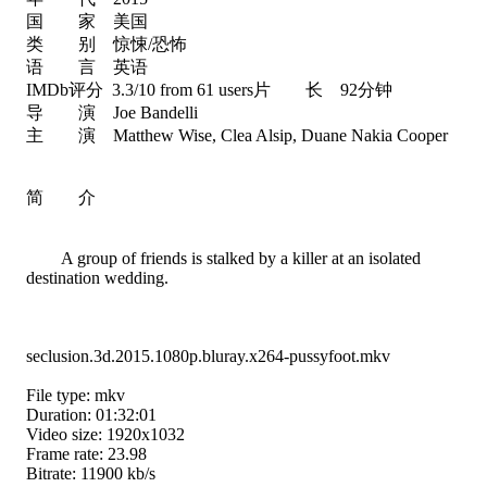
国 家 美国
类 别 惊悚/恐怖
语 言 英语
IMDb评分 3.3/10 from 61 users片 长 92分钟
导 演 Joe Bandelli
主 演 Matthew Wise, Clea Alsip, Duane Nakia Cooper
简 介
A group of friends is stalked by a killer at an isolated
destination wedding.
seclusion.3d.2015.1080p.bluray.x264-pussyfoot.mkv
File type: mkv
Duration: 01:32:01
Video size: 1920x1032
Frame rate: 23.98
Bitrate: 11900 kb/s