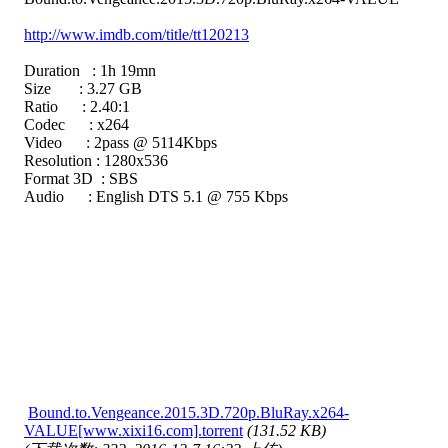
http://www.imdb.com/title/tt120213
Duration : 1h 19mn
Size : 3.27 GB
Ratio : 2.40:1
Codec : x264
Video : 2pass @ 5114Kbps
Resolution : 1280x536
Format 3D : SBS
Audio : English DTS 5.1 @ 755 Kbps
Bound.to.Vengeance.2015.3D.720p.BluRay.x264-
VALUE[www.xixi16.com].torrent
(131.52 KB)