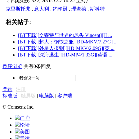
(下载次数: 332, 2016-12-7 16:22 上传)
克里斯托弗
,
意大利
,
约翰逊
,
理查德
,
斯科特
相关帖子:
[BT下载][文森特与世界的尽头 Vincent][H ...
[BT下载][超人：钢铁之躯][BD-MKV/7.27G] ...
[BT下载][外星人报到][HD-MKV/2.09G][英 ...
[BT下载][深海逃生][HD-MP4/1.33G][英语 ...
倒序浏览
共有0条回复
登录
|
注册
标准版
|
触屏版
|
电脑版
|
客户端
© Comsenz Inc.
门户
论坛
美图
导读