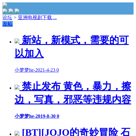
论坛
>
亚洲电视剧下载 ...
发帖
新站，新模式，需要的可
以加入
小梦梦he
-
2021-4-23
0
禁止发布 黄色，暴力，擦
边，写真，邪恶等违规内容
小梦梦he
-
2019-8-30
0
[BT][JOJO的奇妙冒险 石