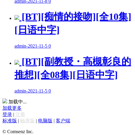
admin
-
2021-11-8
0
[BT][痴情的接吻][全10集]
[日语中字]
admin
-
2021-11-5
0
[BT][副教授・高槻彰良的
推想][全08集][日语中字]
admin
-
2021-11-5
0
加载中...
加载更多
登录
|
注册
标准版
|
触屏版
|
电脑版
|
客户端
© Comsenz Inc.