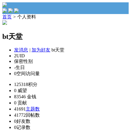
首页
>
个人资料
bt天堂
发消息
|
加为好友
bt天堂
2
UID
保密
性别
-
生日
0
空间访问量
125318
积分
0
威望
83546
金钱
0
贡献
41691
主题数
41772
回帖数
0
好友数
0
记录数