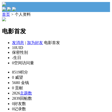
首页
>
个人资料
电影首发
发消息
|
加为好友
电影首发
10
UID
保密
性别
-
生日
0
空间访问量
8519
积分
0
威望
5680
金钱
0
贡献
2826
主题数
2839
回帖数
0
好友数
0
记录数