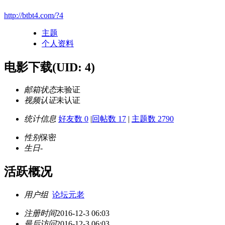
http://btbt4.com/?4
主题
个人资料
电影下载
(UID: 4)
邮箱状态
未验证
视频认证
未认证
统计信息
好友数 0
|
回帖数 17
|
主题数 2790
性别
保密
生日
-
活跃概况
用户组
论坛元老
注册时间
2016-12-3 06:03
最后访问
2016-12-3 06:03