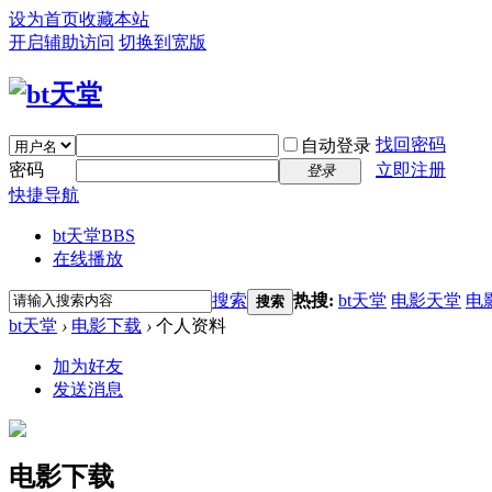
设为首页
收藏本站
开启辅助访问
切换到宽版
找回密码
自动登录
密码
立即注册
登录
快捷导航
bt天堂
BBS
在线播放
搜索
热搜:
bt天堂
电影天堂
电
搜索
bt天堂
›
电影下载
›
个人资料
加为好友
发送消息
电影下载