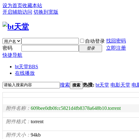
设为首页
收藏本站
开启辅助访问
切换到宽版
找回密码
自动登录
密码
立即注册
登录
快捷导航
bt天堂
BBS
在线播放
搜索
热搜:
bt天堂
电影天堂
电
搜索
附件名称：
609bee0db0fcc5821d4fb8378a648b10.torrent
附件格式：
torrent
附件大小：
94kb