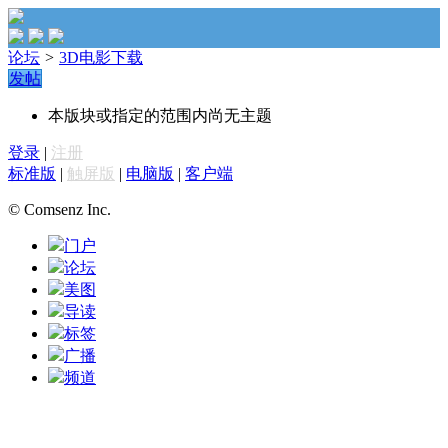
论坛
>
3D电影下载
发帖
本版块或指定的范围内尚无主题
登录
|
注册
标准版
|
触屏版
|
电脑版
|
客户端
© Comsenz Inc.
门户
论坛
美图
导读
标签
广播
频道